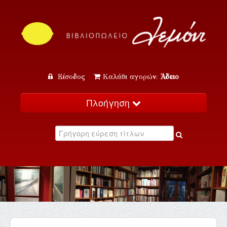
Είσοδος
Καλάθι αγορών:
Άδειο
Πλοήγηση
Αρχική
Κατάλογος
Νέα
Εκδηλώσεις
Επικοινωνία