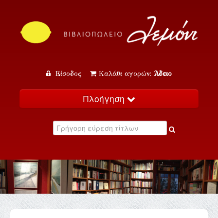
Είσοδος
Καλάθι αγορών:
Άδειο
Πλοήγηση
Αρχική
Κατάλογος
Νέα
Εκδηλώσεις
Επικοινωνία