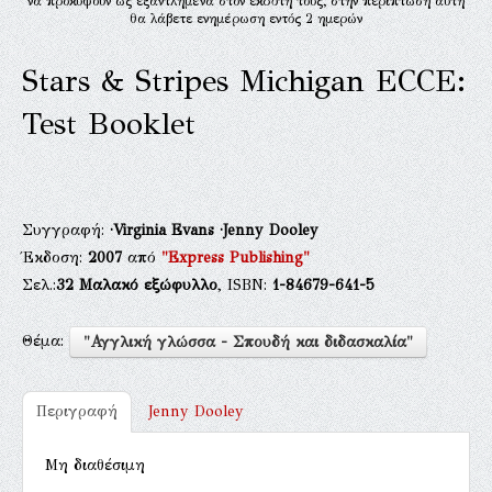
να προκύψουν ως εξαντλημένα στον εκδότη τους, στην περίπτωση αυτή
θα λάβετε ενημέρωση εντός 2 ημερών
Stars & Stripes Michigan ECCE:
Test Booklet
Συγγραφή:
·Virginia Evans
·Jenny Dooley
Έκδοση:
2007
από
"Express Publishing"
Σελ.:
32
Μαλακό εξώφυλλο
, ISBN:
1-84679-641-5
Θέμα:
"Αγγλική γλώσσα - Σπουδή και διδασκαλία"
Περιγραφή
Jenny Dooley
Μη διαθέσιμη