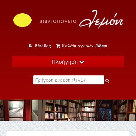
Είσοδος
Καλάθι αγορών:
Άδειο
Πλοήγηση
Αρχική
Κατάλογος
Νέα
Εκδηλώσεις
Επικοινωνία