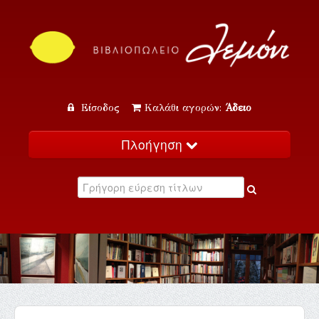
Είσοδος
Καλάθι αγορών:
Άδειο
Πλοήγηση
Αρχική
Κατάλογος
Νέα
Εκδηλώσεις
Επικοινωνία