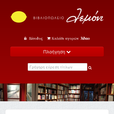
Είσοδος
Καλάθι αγορών:
Άδειο
Πλοήγηση
Αρχική
Κατάλογος
Νέα
Εκδηλώσεις
Επικοινωνία