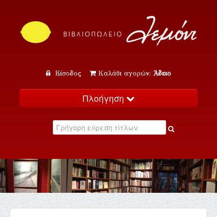
Είσοδος
Καλάθι αγορών:
Άδειο
Πλοήγηση
Αρχική
Κατάλογος
Νέα
Εκδηλώσεις
Επικοινωνία