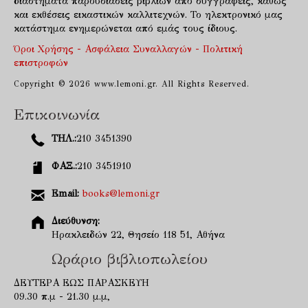
διαστήματα παρουσιάσεις βιβλίων από συγγραφείς, καθώς
και εκθέσεις εικαστικών καλλιτεχνών. Το ηλεκτρονικό μας
κατάστημα ενημερώνεται από εμάς τους ίδιους.
Όροι Χρήσης - Ασφάλεια Συναλλαγών - Πολιτική
επιστροφών
Copyright © 2026 www.lemoni.gr. All Rights Reserved.
Επικοινωνία
ΤΗΛ.:
210 3451390
ΦΑΞ.:
210 3451910
Email:
books@lemoni.gr
Διεύθυνση:
Ηρακλειδών 22, Θησείο 118 51, Αθήνα
Ωράριο βιβλιοπωλείου
ΔΕΥΤΕΡΑ ΕΩΣ ΠΑΡΑΣΚΕΥΗ
09.30 π.μ - 21.30 μ.μ,