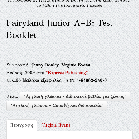
να προκύψουν ως εξαντλημένα στον εκδότη τους, στην περίπτωση αυτή
θα λάβετε ενημέρωση εντός 2 ημερών
Fairyland Junior A+B: Test
Booklet
Συγγραφή:
·Jenny Dooley
·Virginia Evans
Έκδοση:
2009
από
"Express Publishing"
Σελ.:
96
Μαλακό εξώφυλλο
, ISBN:
1-84862-940-0
Θέμα:
"Αγγλική γλώσσα - Διδακτικά βιβλία για ξένους"
"Αγγλική γλώσσα - Σπουδή και διδασκαλία"
Περιγραφή
Virginia Evans