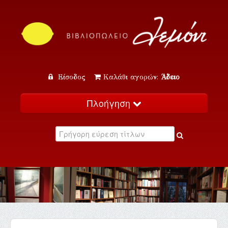
Είσοδος
Καλάθι αγορών:
Άδειο
Πλοήγηση
Αρχική
Κατάλογος
Νέα
Εκδηλώσεις
Επικοινωνία