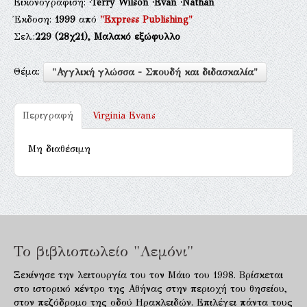
Εικονογράφιση:
·Terry Wilson
·Evan
·Nathan
Έκδοση:
1999
από
"Express Publishing"
Σελ.:
229
(28χ21),
Μαλακό εξώφυλλο
Θέμα:
"Αγγλική γλώσσα - Σπουδή και διδασκαλία"
Περιγραφή
Virginia Evans
Μη διαθέσιμη
Το βιβλιοπωλείο "Λεμόνι"
Ξεκίνησε την λειτουργία του τον Μάιο του 1998. Βρίσκεται
στο ιστορικό κέντρο της Αθήνας στην περιοχή του θησείου,
στον πεζόδρομο της οδού Ηρακλειδών. Επιλέγει πάντα τους