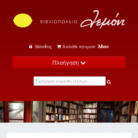
Είσοδος
Καλάθι αγορών:
Άδειο
Πλοήγηση
Αρχική
Κατάλογος
Νέα
Εκδηλώσεις
Επικοινωνία