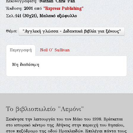
Εικονογράφιση:
·Nathan
·Chris
·Pan
Έκδοση:
2001
από
"Express Publishing"
Σελ.:
141
(30χ21),
Μαλακό εξώφυλλο
Θέμα:
"Αγγλική γλώσσα - Διδακτικά βιβλία για ξένους"
Περιγραφή
Neil O' Sullivan
Μη διαθέσιμη
Το βιβλιοπωλείο "Λεμόνι"
Ξεκίνησε την λειτουργία του τον Μάιο του 1998. Βρίσκεται
στο ιστορικό κέντρο της Αθήνας στην περιοχή του θησείου,
στον πεζόδρομο της οδού Ηρακλειδών. Επιλέγει πάντα τους