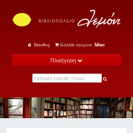
Είσοδος
Καλάθι αγορών:
Άδειο
Πλοήγηση
Αρχική
Κατάλογος
Νέα
Εκδηλώσεις
Επικοινωνία