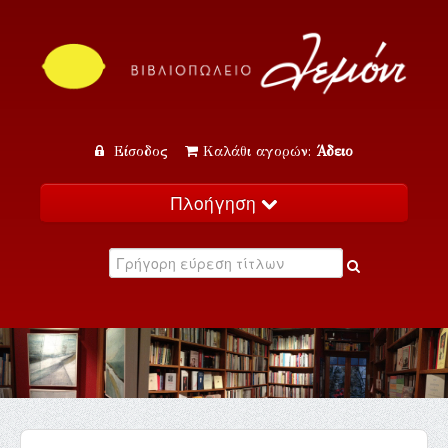
Είσοδος
Καλάθι αγορών:
Άδειο
Πλοήγηση
Αρχική
Κατάλογος
Νέα
Εκδηλώσεις
Επικοινωνία