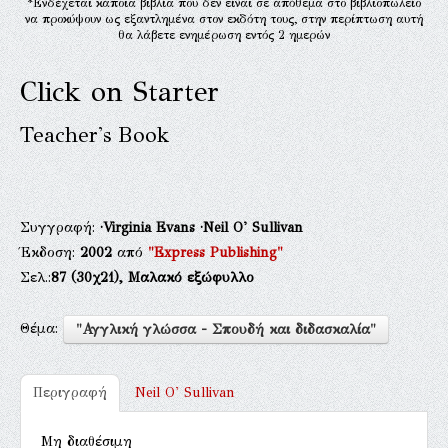
*Ενδέχεται κάποια βιβλία που δεν είναι σε απόθεμα στο βιβλιοπωλείο
να προκύψουν ως εξαντλημένα στον εκδότη τους, στην περίπτωση αυτή
θα λάβετε ενημέρωση εντός 2 ημερών
Click on Starter
Teacher's Book
Συγγραφή:
·Virginia Evans
·Neil O' Sullivan
Έκδοση:
2002
από
"Express Publishing"
Σελ.:
87
(30χ21),
Μαλακό εξώφυλλο
Θέμα:
"Αγγλική γλώσσα - Σπουδή και διδασκαλία"
Περιγραφή
Neil O' Sullivan
Μη διαθέσιμη