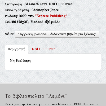
Συγγραφή:
·Elizabeth Gray
·Neil O' Sullivan
Εικονογράφιση:
·Christopher Jones
Έκδοση:
2000
από
"Express Publishing"
Σελ.:
96
(28χ21),
Μαλακό εξώφυλλο
Θέμα:
"Αγγλική γλώσσα - Διδακτικά βιβλία για ξένους"
Περιγραφή
Neil O' Sullivan
Μη διαθέσιμη
Το βιβλιοπωλείο "Λεμόνι"
Ξεκίνησε την λειτουργία του τον Μάιο του 1998. Βρίσκεται