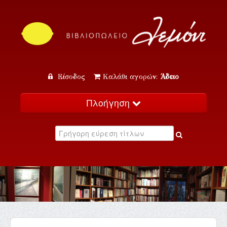
Είσοδος
Καλάθι αγορών:
Άδειο
Πλοήγηση
Αρχική
Κατάλογος
Νέα
Εκδηλώσεις
Επικοινωνία