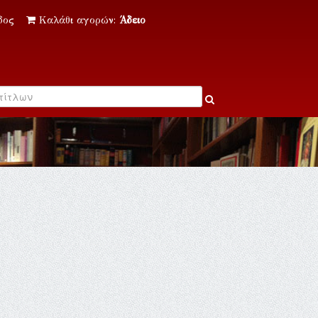
δος
Καλάθι αγορών:
Άδειο