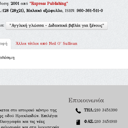
δοση:
2001
από
"Express Publishing"
.:
128
(28χ21),
Μαλακό εξώφυλλο
, ISBN:
960-361-511-0
μα:
"Αγγλική γλώσσα - Διδακτικά βιβλία για ξένους"
ραφή
Άλλοι τίτλοι από
Neil O' Sullivan
αθέσιμη
Επικοινωνία
κεται στο ιστορικό κέντρο της
ΤΗΛ.:
210 3451390
ης οδού Ηρακλειδών. Επιλέγει
λιογραφία και τις νέες
ΦΑΞ.:
210 3451910
 φιλοσοφία και στη λογοτεχνία