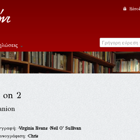
Είσο
ηλώσεις
k on 2
nion
γγραφή:
·Virginia Evans
·Neil O' Sullivan
κονογράφιση:
·Chris