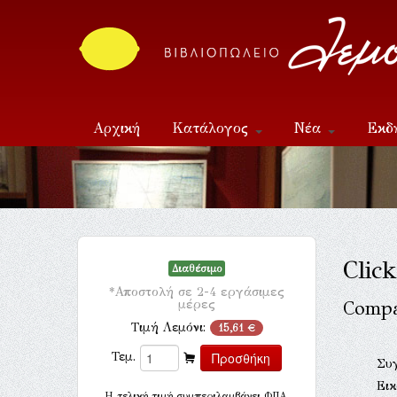
Αρχική
Κατάλογος
Νέα
Εκδ
Επικοινωνία
Clic
Διαθέσιμο
*Αποστολή σε 2-4 εργάσιμες
μέρες
Compa
Τιμή Λεμόνι:
15,61 €
Τεμ.
Συ
Ει
H τελική τιμή συμπεριλαμβάνει ΦΠΑ.