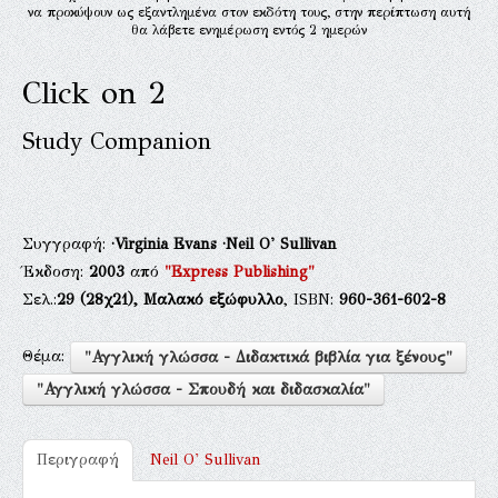
να προκύψουν ως εξαντλημένα στον εκδότη τους, στην περίπτωση αυτή
θα λάβετε ενημέρωση εντός 2 ημερών
Click on 2
Study Companion
Συγγραφή:
·Virginia Evans
·Neil O' Sullivan
Έκδοση:
2003
από
"Express Publishing"
Σελ.:
29
(28χ21),
Μαλακό εξώφυλλο
, ISBN:
960-361-602-8
Θέμα:
"Αγγλική γλώσσα - Διδακτικά βιβλία για ξένους"
"Αγγλική γλώσσα - Σπουδή και διδασκαλία"
Περιγραφή
Neil O' Sullivan