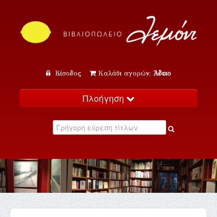
Είσοδος
Καλάθι αγορών:
Άδειο
Πλοήγηση
Αρχική
Κατάλογος
Νέα
Εκδηλώσεις
Επικοινωνία