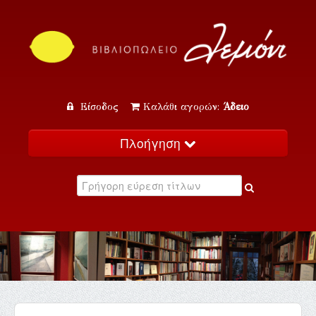
Είσοδος
Καλάθι αγορών:
Άδειο
Πλοήγηση
Αρχική
Κατάλογος
Νέα
Εκδηλώσεις
Επικοινωνία