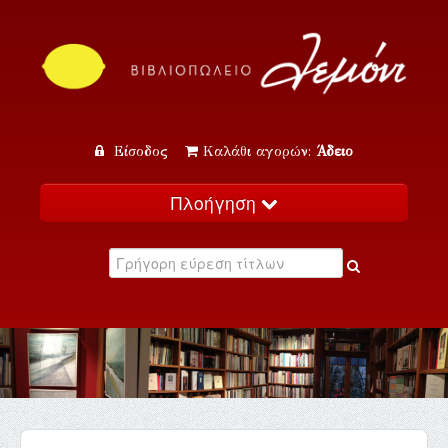
Είσοδος
Καλάθι αγορών:
Άδειο
Πλοήγηση
Αρχική
Κατάλογος
Νέα
Εκδηλώσεις
Επικοινωνία