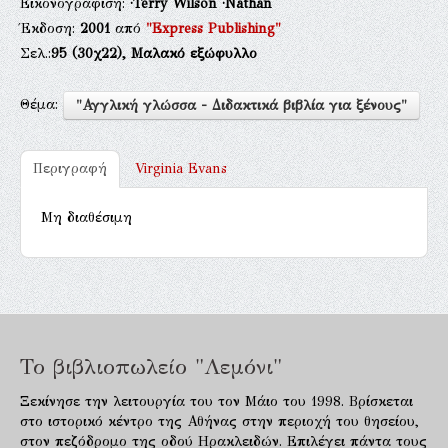
Εικονογράφιση:
·Terry Wilson
·Nathan
Έκδοση:
2001
από
"Express Publishing"
Σελ.:
95
(30χ22),
Μαλακό εξώφυλλο
Θέμα:
"Αγγλική γλώσσα - Διδακτικά βιβλία για ξένους"
Περιγραφή
Virginia Evans
Μη διαθέσιμη
Το βιβλιοπωλείο "Λεμόνι"
Ξεκίνησε την λειτουργία του τον Μάιο του 1998. Βρίσκεται
στο ιστορικό κέντρο της Αθήνας στην περιοχή του θησείου,
στον πεζόδρομο της οδού Ηρακλειδών. Επιλέγει πάντα τους