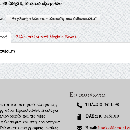
.:
80
(28χ21),
Μαλακό εξώφυλλο
μα:
"Αγγλική γλώσσα - Σπουδή και διδασκαλία"
ραφή
Άλλοι τίτλοι από
Virginia Evans
αθέσιμη
Επικοινωνία
κεται στο ιστορικό κέντρο της
ΤΗΛ.:
210 3451390
ης οδού Ηρακλειδών. Επιλέγει
λιογραφία και τις νέες
ΦΑΞ.:
210 3451910
 φιλοσοφία και στη λογοτεχνία
ιβλίων από συγγραφείς, καθώς
Email:
books@lemoni.g