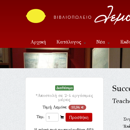
Αρχική
Κατάλογος
Νέα
Εκδ
Επικοινωνία
Succ
Διαθέσιμο
*Αποστολή σε 2-4 εργάσιμες
μέρες
Teach
Τιμή Λεμόνι:
10,94 €
Τεμ.
Συ
Έκ
H τελική τιμή συμπεριλαμβάνει ΦΠΑ.