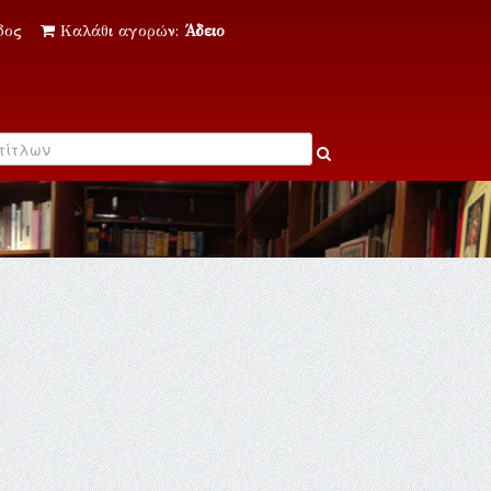
δος
Καλάθι αγορών:
Άδειο