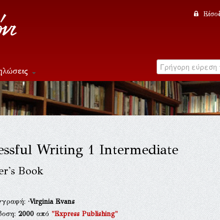
Είσο
ηλώσεις
essful Writing 1 Intermediate
er's Book
γγραφή:
·Virginia Evans
δοση:
2000
από
"Express Publishing"