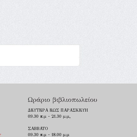
Ωράριο βιβλιοπωλείου
ΔΕΥΤΕΡΑ ΕΩΣ ΠΑΡΑΣΚΕΥΗ
09.30 π.μ - 21.30 μ.μ,
ΣΑΒΒΑΤΟ
r
09.30 π.μ - 18.00 μ.μ