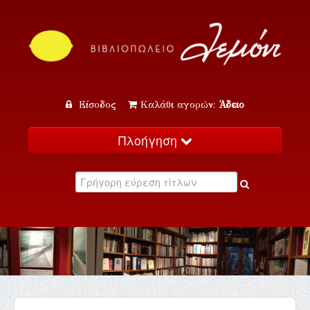
Είσοδος
Καλάθι αγορών:
Άδειο
Πλοήγηση
Αρχική
Κατάλογος
Νέα
Εκδηλώσεις
Επικοινωνία