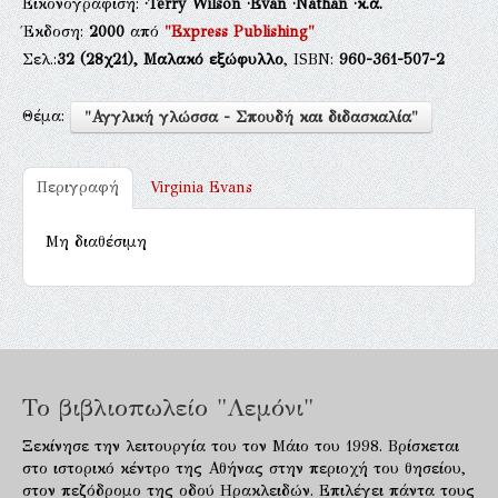
Εικονογράφιση:
·Terry Wilson
·Evan
·Nathan
·κ.ά.
Έκδοση:
2000
από
"Express Publishing"
Σελ.:
32
(28χ21),
Μαλακό εξώφυλλο
, ISBN:
960-361-507-2
Θέμα:
"Αγγλική γλώσσα - Σπουδή και διδασκαλία"
Περιγραφή
Virginia Evans
Μη διαθέσιμη
Το βιβλιοπωλείο "Λεμόνι"
Ξεκίνησε την λειτουργία του τον Μάιο του 1998. Βρίσκεται
στο ιστορικό κέντρο της Αθήνας στην περιοχή του θησείου,
στον πεζόδρομο της οδού Ηρακλειδών. Επιλέγει πάντα τους