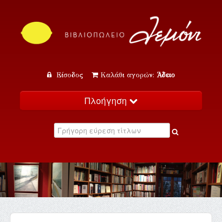
Είσοδος
Καλάθι αγορών:
Άδειο
Πλοήγηση
Αρχική
Κατάλογος
Νέα
Εκδηλώσεις
Επικοινωνία