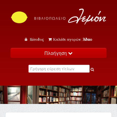
Είσοδος
Καλάθι αγορών:
Άδειο
Πλοήγηση
Αρχική
Κατάλογος
Νέα
Εκδηλώσεις
Επικοινωνία