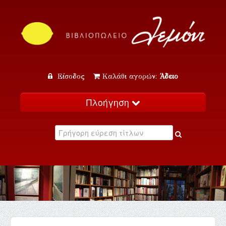
Είσοδος
Καλάθι αγορών:
Άδειο
Πλοήγηση
Αρχική
Κατάλογος
Νέα
Εκδηλώσεις
Επικοινωνία