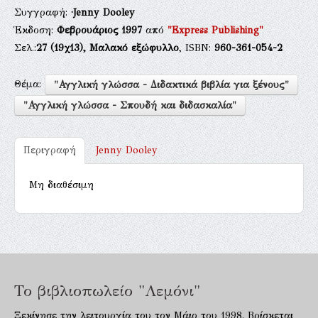
Συγγραφή:
·Jenny Dooley
Έκδοση:
Φεβρουάριος 1997
από
"Express Publishing"
Σελ.:
27
(19χ13),
Μαλακό εξώφυλλο
, ISBN:
960-361-054-2
Θέμα:
"Αγγλική γλώσσα - Διδακτικά βιβλία για ξένους"
"Αγγλική γλώσσα - Σπουδή και διδασκαλία"
Περιγραφή
Jenny Dooley
Μη διαθέσιμη
Το βιβλιοπωλείο "Λεμόνι"
Ξεκίνησε την λειτουργία του τον Μάιο του 1998. Βρίσκεται