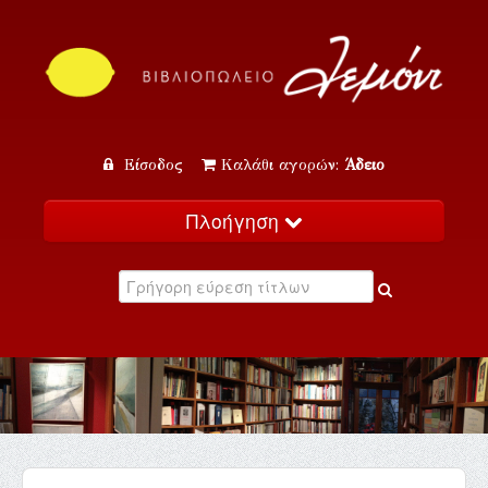
Είσοδος
Καλάθι αγορών:
Άδειο
Πλοήγηση
Αρχική
Κατάλογος
Νέα
Εκδηλώσεις
Επικοινωνία