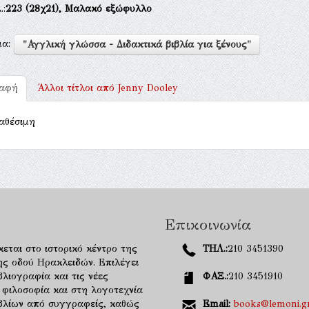
.:
223
(28χ21),
Μαλακό εξώφυλλο
μα:
"Αγγλική γλώσσα - Διδακτικά βιβλία για ξένους"
ραφή
Άλλοι τίτλοι από
Jenny Dooley
αθέσιμη
Επικοινωνία
κεται στο ιστορικό κέντρο της
ΤΗΛ.:
210 3451390
ης οδού Ηρακλειδών. Επιλέγει
λιογραφία και τις νέες
ΦΑΞ.:
210 3451910
 φιλοσοφία και στη λογοτεχνία
ιβλίων από συγγραφείς, καθώς
Email:
books@lemoni.g