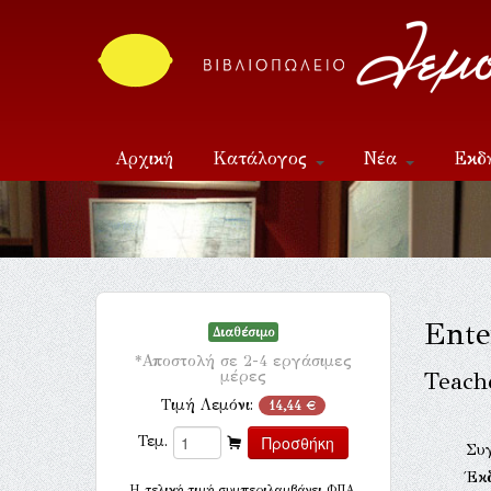
Αρχική
Κατάλογος
Νέα
Εκδ
Επικοινωνία
Ente
Διαθέσιμο
*Αποστολή σε 2-4 εργάσιμες
μέρες
Teach
Τιμή Λεμόνι:
14,44 €
Τεμ.
Συ
Έκ
H τελική τιμή συμπεριλαμβάνει ΦΠΑ.