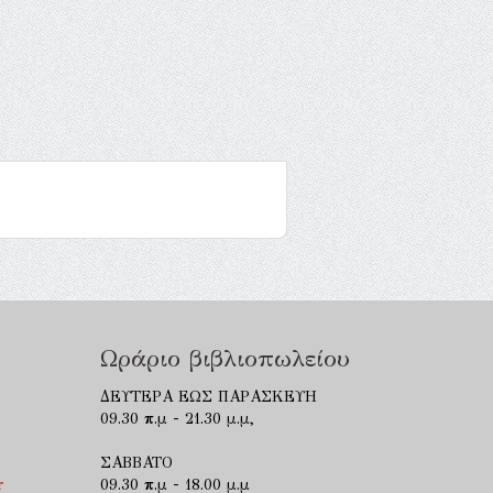
Ωράριο βιβλιοπωλείου
ΔΕΥΤΕΡΑ ΕΩΣ ΠΑΡΑΣΚΕΥΗ
09.30 π.μ - 21.30 μ.μ,
ΣΑΒΒΑΤΟ
r
09.30 π.μ - 18.00 μ.μ