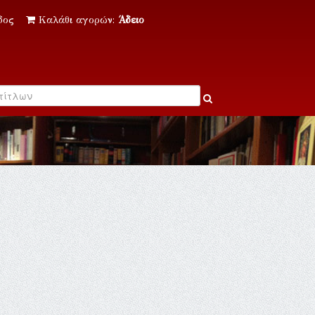
δος
Καλάθι αγορών:
Άδειο