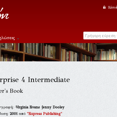
Είσο
ηλώσεις
rprise 4 Intermediate
er's Book
γγραφή:
·Virginia Evans
·Jenny Dooley
δοση:
2001
από
"Express Publishing"