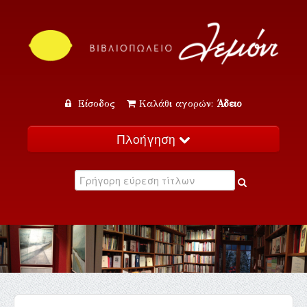
Είσοδος
Καλάθι αγορών:
Άδειο
Πλοήγηση
Αρχική
Κατάλογος
Νέα
Εκδηλώσεις
Επικοινωνία