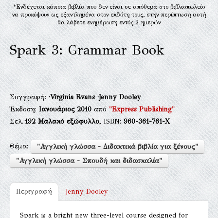
*Ενδέχεται κάποια βιβλία που δεν είναι σε απόθεμα στο βιβλιοπωλείο
να προκύψουν ως εξαντλημένα στον εκδότη τους, στην περίπτωση αυτή
θα λάβετε ενημέρωση εντός 2 ημερών
Spark 3: Grammar Book
Συγγραφή:
·Virginia Evans
·Jenny Dooley
Έκδοση:
Ιανουάριος 2010
από
"Express Publishing"
Σελ.:
192
Μαλακό εξώφυλλο
, ISBN:
960-361-761-Χ
Θέμα:
"Αγγλική γλώσσα - Διδακτικά βιβλία για ξένους"
"Αγγλική γλώσσα - Σπουδή και διδασκαλία"
Περιγραφή
Jenny Dooley
Spark is a bright new three-level course designed for