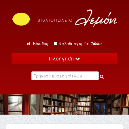
Είσοδος
Καλάθι αγορών:
Άδειο
Πλοήγηση
Αρχική
Κατάλογος
Νέα
Εκδηλώσεις
Επικοινωνία