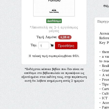
Θέ
Διαθέσιμο
Περιγ
*Αποστολή σε 2-4 εργάσιμες
μέρες
Acces
Τιμή Λεμόνι:
4,28 €
Refere
Key F
Τεμ.
- the
H τελική τιμή συμπεριλαμβάνει ΦΠΑ.
- a va
to rea
- Real
*Ενδέχεται κάποια βιβλία που δεν είναι σε
- Gra
απόθεμα στο βιβλιοπωλείο να προκύψουν ως
- A wi
εξαντλημένα στον εκδότη τους, στην περίπτωση
- Pron
αυτή θα λάβετε ενημέρωση εντός 2 ημερών
- Tip
- Cart
- Cul
- ICT 
- Acc
- Pair