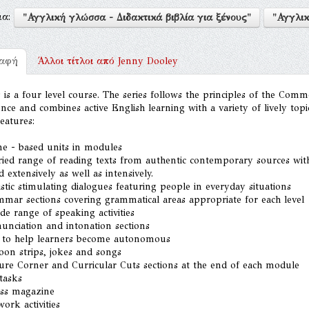
μα:
"Αγγλική γλώσσα - Διδακτικά βιβλία για ξένους"
"Αγγλικ
ραφή
Άλλοι τίτλοι από
Jenny Dooley
s is a four level course. The series follows the principles of the 
nce and combines active English learning with a variety of lively to
eatures:
me - based units in modules
ried range of reading texts from authentic contemporary sources wit
d extensively as well as intensively.
istic stimulating dialogues featuring people in everyday situations
mmar sections covering grammatical areas appropriate for each level
de range of speaking activities
unciation and intonation sections
s to help learners become autonomous
oon strips, jokes and songs
ture Corner and Curricular Cuts sections at the end of each module
tasks
ess magazine
work activities