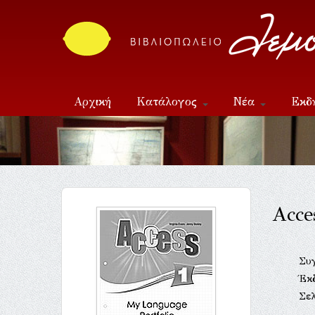
Αρχική
Κατάλογος
Νέα
Εκδ
Επικοινωνία
Acce
Συ
Έκ
Σελ