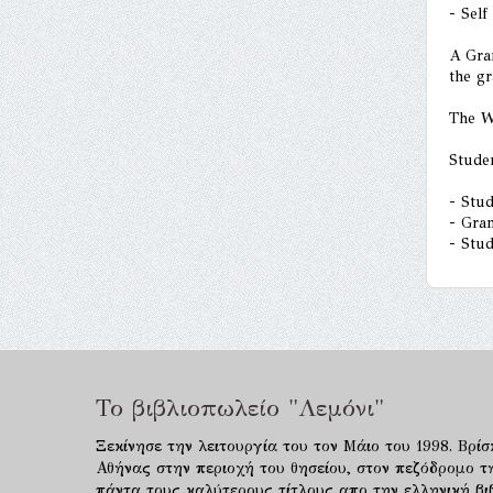
- Self
A Gra
the g
The W
Studen
- Stu
- Gra
- Stu
Το βιβλιοπωλείο "Λεμόνι"
Ξεκίνησε την λειτουργία του τον Μάιο του 1998. Βρίσ
Αθήνας στην περιοχή του θησείου, στον πεζόδρομο τ
πάντα τους καλύτερους τίτλους απο την ελληνική βιβ