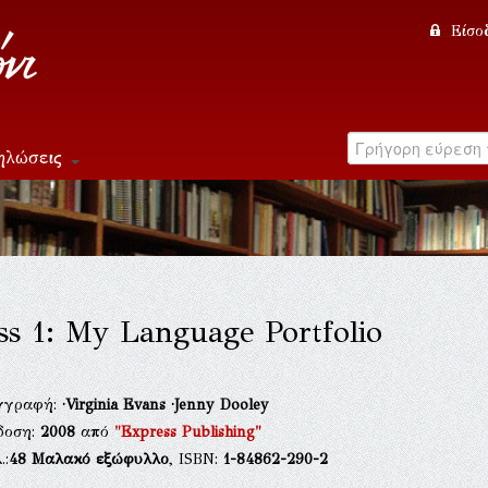
Είσο
ηλώσεις
ss 1: My Language Portfolio
γγραφή:
·Virginia Evans
·Jenny Dooley
δοση:
2008
από
"Express Publishing"
.:
48
Μαλακό εξώφυλλο
, ISBN:
1-84862-290-2