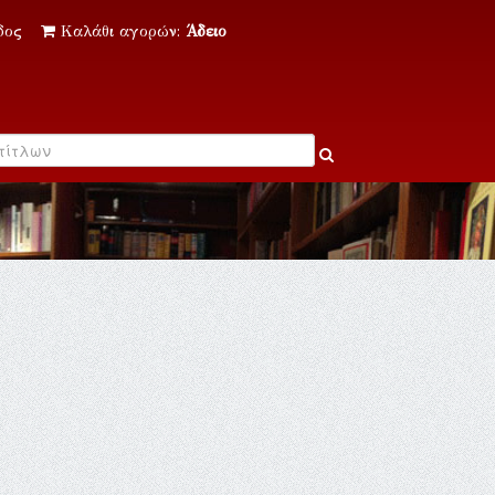
δος
Καλάθι αγορών:
Άδειο