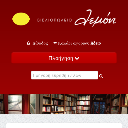
Είσοδος
Καλάθι αγορών:
Άδειο
Πλοήγηση
Αρχική
Κατάλογος
Νέα
Εκδηλώσεις
Επικοινωνία