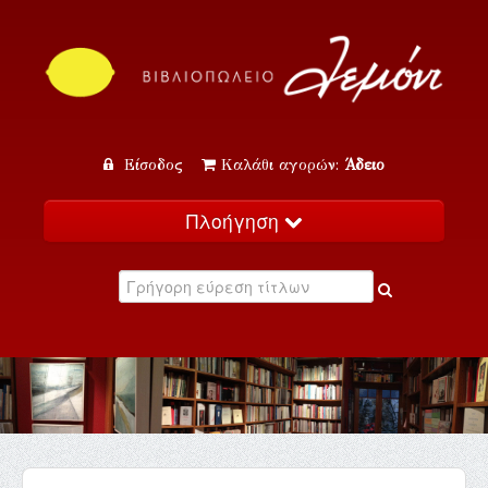
Είσοδος
Καλάθι αγορών:
Άδειο
Πλοήγηση
Αρχική
Κατάλογος
Νέα
Εκδηλώσεις
Επικοινωνία