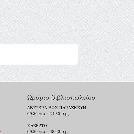
Ωράριο βιβλιοπωλείου
ΔΕΥΤΕΡΑ ΕΩΣ ΠΑΡΑΣΚΕΥΗ
09.30 π.μ - 21.30 μ.μ,
ΣΑΒΒΑΤΟ
r
09.30 π.μ - 18.00 μ.μ