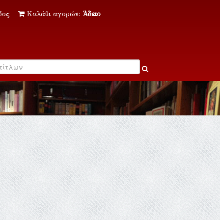
δος
Καλάθι αγορών:
Άδειο