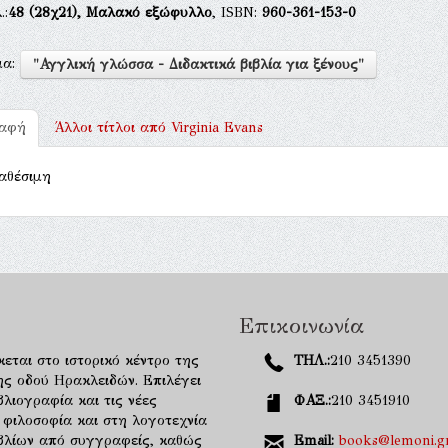
.:
48
(28χ21),
Μαλακό εξώφυλλο
, ISBN:
960-361-153-0
μα:
"Αγγλική γλώσσα - Διδακτικά βιβλία για ξένους"
ραφή
Άλλοι τίτλοι από
Virginia Evans
αθέσιμη
Επικοινωνία
κεται στο ιστορικό κέντρο της
ΤΗΛ.:
210 3451390
ης οδού Ηρακλειδών. Επιλέγει
λιογραφία και τις νέες
ΦΑΞ.:
210 3451910
 φιλοσοφία και στη λογοτεχνία
ιβλίων από συγγραφείς, καθώς
Email:
books@lemoni.g