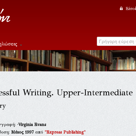
Είσο
ηλώσεις
essful Writing. Upper-Intermediate
ry
γγραφή:
·Virginia Evans
δοση:
Μάιος 1997
από
"Express Publishing"