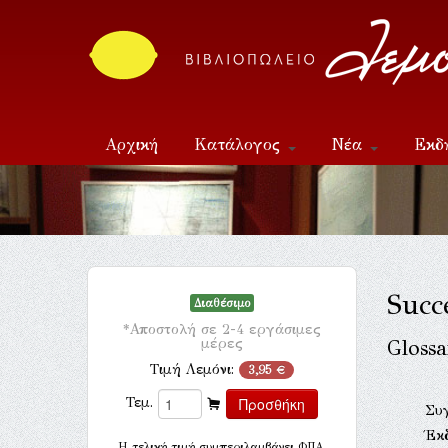
Αρχική
Κατάλογος
Νέα
Εκδ
Επικοινωνία
Succ
Διαθέσιμο
*Αποστολή σε 2-4 εργάσιμες
μέρες
Glossa
Τιμή Λεμόνι:
3,95 €
Τεμ.
Συ
Έκ
H τελική τιμή συμπεριλαμβάνει ΦΠΑ.