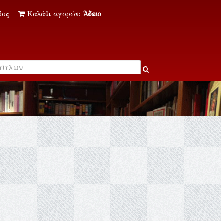
δος
Καλάθι αγορών:
Άδειο