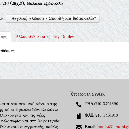
.:
216
(28χ21),
Μαλακό εξώφυλλο
μα:
"Αγγλική γλώσσα - Σπουδή και διδασκαλία"
ραφή
Άλλοι τίτλοι από
Jenny Dooley
αθέσιμη
Επικοινωνία
κεται στο ιστορικό κέντρο της
ΤΗΛ.:
210 3451390
ης οδού Ηρακλειδών. Επιλέγει
λιογραφία και τις νέες
ΦΑΞ.:
210 3451910
 φιλοσοφία και στη λογοτεχνία
ιβλίων από συγγραφείς, καθώς
Email:
books@lemoni.g