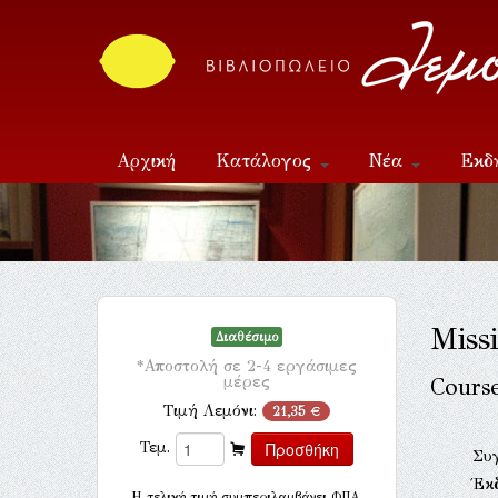
Αρχική
Κατάλογος
Νέα
Εκδ
Επικοινωνία
Miss
Διαθέσιμο
*Αποστολή σε 2-4 εργάσιμες
μέρες
Cours
Τιμή Λεμόνι:
21,35 €
Τεμ.
Συ
Έκ
H τελική τιμή συμπεριλαμβάνει ΦΠΑ.