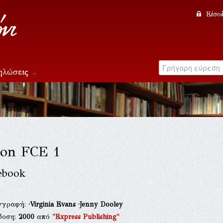
Είσο
ηλώσεις
ion FCE 1
ebook
γγραφή:
·Virginia Evans
·Jenny Dooley
δοση:
2000
από
"Express Publishing"