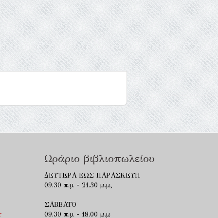
Ωράριο βιβλιοπωλείου
ΔΕΥΤΕΡΑ ΕΩΣ ΠΑΡΑΣΚΕΥΗ
09.30 π.μ - 21.30 μ.μ,
ΣΑΒΒΑΤΟ
r
09.30 π.μ - 18.00 μ.μ