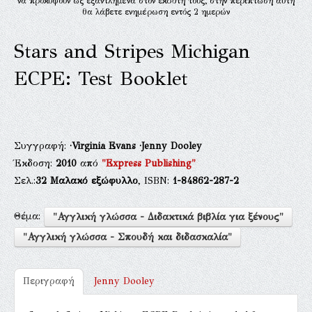
να προκύψουν ως εξαντλημένα στον εκδότη τους, στην περίπτωση αυτή
θα λάβετε ενημέρωση εντός 2 ημερών
Stars and Stripes Michigan
ECPE: Test Booklet
Συγγραφή:
·Virginia Evans
·Jenny Dooley
Έκδοση:
2010
από
"Express Publishing"
Σελ.:
32
Μαλακό εξώφυλλο
, ISBN:
1-84862-287-2
Θέμα:
"Αγγλική γλώσσα - Διδακτικά βιβλία για ξένους"
"Αγγλική γλώσσα - Σπουδή και διδασκαλία"
Περιγραφή
Jenny Dooley