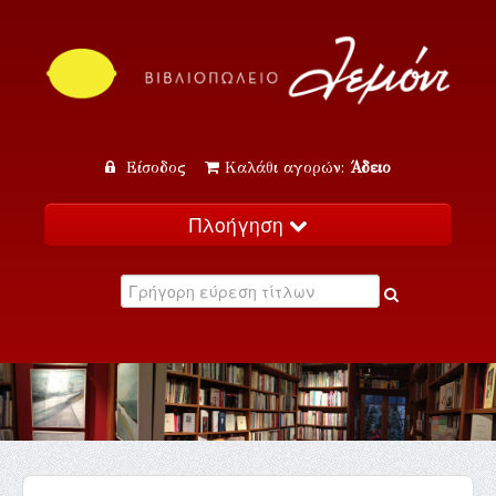
Είσοδος
Καλάθι αγορών:
Άδειο
Πλοήγηση
Αρχική
Κατάλογος
Νέα
Εκδηλώσεις
Επικοινωνία