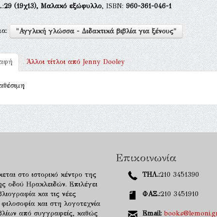
.:
29
(19χ13),
Μαλακό εξώφυλλο
, ISBN:
960-361-046-1
μα:
"Αγγλική γλώσσα - Διδακτικά βιβλία για ξένους"
ραφή
Άλλοι τίτλοι από
Jenny Dooley
αθέσιμη
Επικοινωνία
κεται στο ιστορικό κέντρο της
ΤΗΛ.:
210 3451390
ης οδού Ηρακλειδών. Επιλέγει
λιογραφία και τις νέες
ΦΑΞ.:
210 3451910
 φιλοσοφία και στη λογοτεχνία
ιβλίων από συγγραφείς, καθώς
Email:
books@lemoni.g