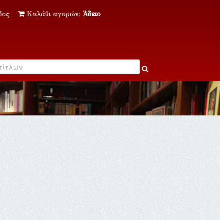
δος
Καλάθι αγορών:
Άδειο