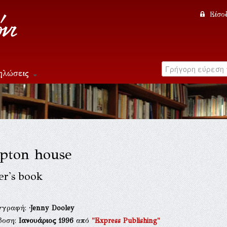
Είσο
ηλώσεις
pton house
er's book
γγραφή:
·Jenny Dooley
δοση:
Ιανουάριος 1996
από
"Express Publishing"