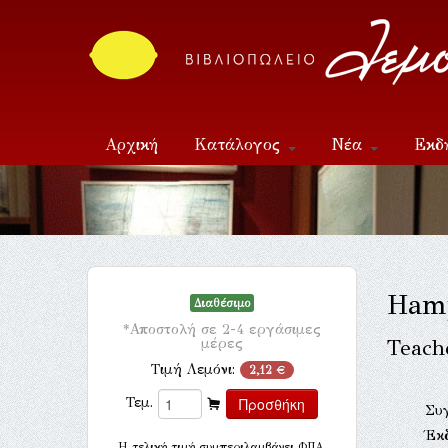
Αρχική
Κατάλογος
Νέα
Εκδ
Επικοινωνία
Ham
Διαθέσιμο
*Αποστολή σε 2-4 εργάσιμες
μέρες
Teach
Τιμή Λεμόνι:
2,12 €
Τεμ.
Συ
Έκ
H τελική τιμή συμπεριλαμβάνει ΦΠΑ.