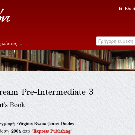
Είσο
ηλώσεις
ream Pre-Intermediate 3
nt's Book
γγραφή:
·Virginia Evans
·Jenny Dooley
δοση:
2004
από
"Express Publishing"