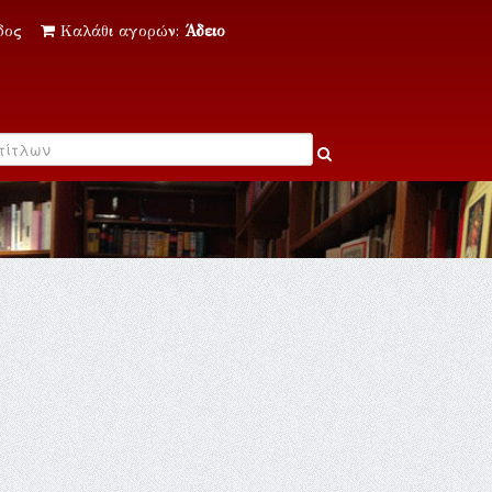
δος
Καλάθι αγορών:
Άδειο