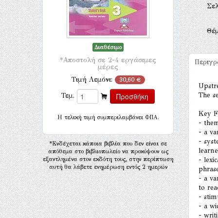
Σελ
Θέ
Διαθέσιμο
*Αποστολή σε 2-4 εργάσιμες
Περιγ
μέρες
Τιμή Λεμόνι:
30,60 €
Upstr
The se
Τεμ.
Key F
H τελική τιμή συμπεριλαμβάνει ΦΠΑ.
- them
- a va
- syst
*Ενδέχεται κάποια βιβλία που δεν είναι σε
learn
απόθεμα στο βιβλιοπωλείο να προκύψουν ως
εξαντλημένα στον εκδότη τους, στην περίπτωση
- lexi
αυτή θα λάβετε ενημέρωση εντός 2 ημερών
phras
- a va
to rea
- stim
- a wi
- writ