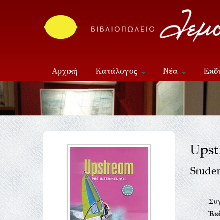
Αρχική
Κατάλογος
Νέα
Εκδ
Επικοινωνία
Upst
Stude
Συ
Έκ