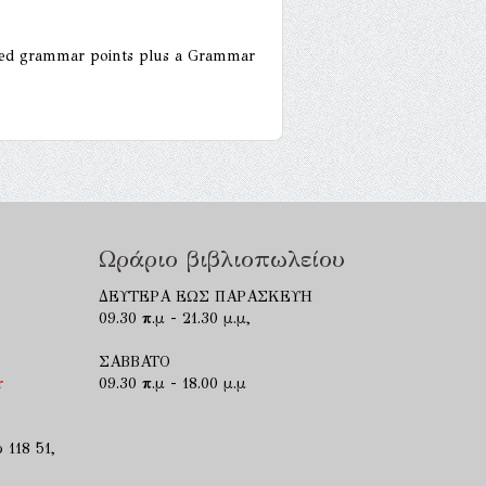
nced grammar points plus a Grammar
Ωράριο βιβλιοπωλείου
ΔΕΥΤΕΡΑ ΕΩΣ ΠΑΡΑΣΚΕΥΗ
09.30 π.μ - 21.30 μ.μ,
ΣΑΒΒΑΤΟ
r
09.30 π.μ - 18.00 μ.μ
 118 51,