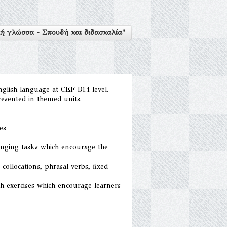
ή γλώσσα - Σπουδή και διδασκαλία"
ish language at CEF B1.1 level.
presented in themed units.
es
lenging tasks which encourage the
 collocations, phrasal verbs, fixed
th exercises which encourage learners