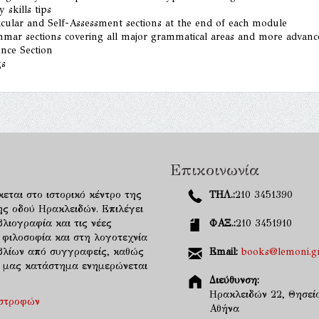
y skills tips
icular and Self-Assessment sections at the end of each module
mmar sections covering all major grammatical areas and more adva
ence Section
gs
Επικοινωνία
κεται στο ιστορικό κέντρο της
ΤΗΛ.:
210 3451390
ης οδού Ηρακλειδών. Επιλέγει
λιογραφία και τις νέες
ΦΑΞ.:
210 3451910
 φιλοσοφία και στη λογοτεχνία
ιβλίων από συγγραφείς, καθώς
Email:
books@lemoni.g
κό μας κατάστημα ενημερώνεται
Διεύθυνση:
Ηρακλειδών 22, Θησείο
ιστροφών
Αθήνα