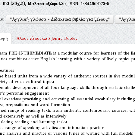
.:
152
(30χ21),
Μαλακό εξώφυλλο
, ISBN:
1-84466-573-9
μα:
"Αγγλική γλώσσα - Διδακτικά βιβλία για ξένους"
"Αγγλικ
ραφή
Άλλοι τίτλοι από
Jenny Dooley
eam PRE-INTERMEDIATE is a modular course for learners of the Engl
ries combines active English learning with a variety of lively topics 
eatures
e-based units from a wide variety of authentic sources in five modul
riety of cross-cultural topics
ematic development of all four language skills through realistic chal
er's personal engagement
cal exercises practising and activating all essential vocabulary including
es, prepositions and word formation
ried range of reading texts from authentic contemporary sources, wi
d extensively as well as intensively
ulating reading and listening tasks
de range of speaking activities and intonation practice
ing analysis and practice of various types of writing with full models