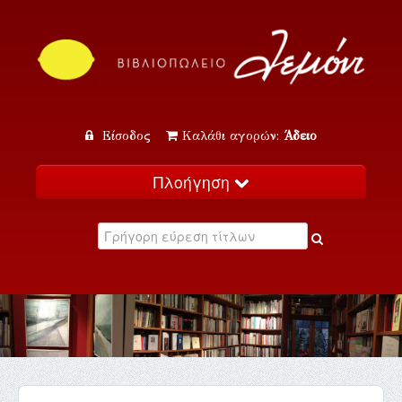
Είσοδος
Καλάθι αγορών:
Άδειο
Πλοήγηση
Αρχική
Κατάλογος
Νέα
Εκδηλώσεις
Επικοινωνία