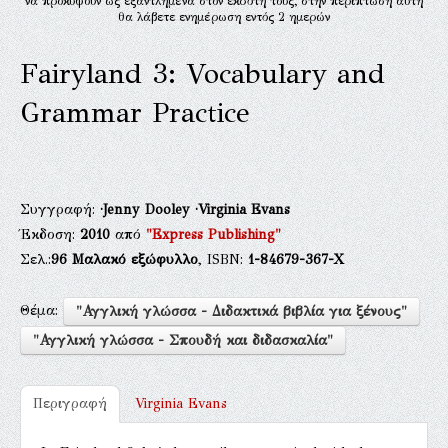
να προκύψουν ως εξαντλημένα στον εκδότη τους, στην περίπτωση αυτή
θα λάβετε ενημέρωση εντός 2 ημερών
Fairyland 3: Vocabulary and
Grammar Practice
Συγγραφή:
·Jenny Dooley
·Virginia Evans
Έκδοση:
2010
από
"Express Publishing"
Σελ.:
96
Μαλακό εξώφυλλο
, ISBN:
1-84679-367-Χ
Θέμα:
"Αγγλική γλώσσα - Διδακτικά βιβλία για ξένους"
"Αγγλική γλώσσα - Σπουδή και διδασκαλία"
Περιγραφή
Virginia Evans