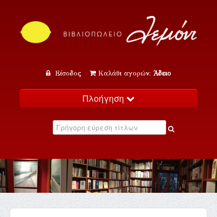
Είσοδος
Καλάθι αγορών:
Άδειο
Πλοήγηση
Αρχική
Κατάλογος
Νέα
Εκδηλώσεις
Επικοινωνία