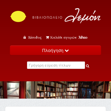
Είσοδος
Καλάθι αγορών:
Άδειο
Πλοήγηση
Αρχική
Κατάλογος
Νέα
Εκδηλώσεις
Επικοινωνία