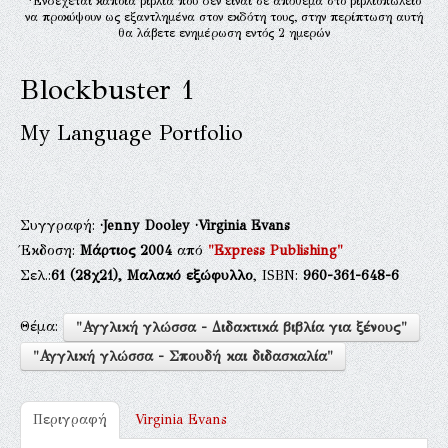
*Ενδέχεται κάποια βιβλία που δεν είναι σε απόθεμα στο βιβλιοπωλείο
να προκύψουν ως εξαντλημένα στον εκδότη τους, στην περίπτωση αυτή
θα λάβετε ενημέρωση εντός 2 ημερών
Blockbuster 1
My Language Portfolio
Συγγραφή:
·Jenny Dooley
·Virginia Evans
Έκδοση:
Μάρτιος 2004
από
"Express Publishing"
Σελ.:
61
(28χ21),
Μαλακό εξώφυλλο
, ISBN:
960-361-648-6
Θέμα:
"Αγγλική γλώσσα - Διδακτικά βιβλία για ξένους"
"Αγγλική γλώσσα - Σπουδή και διδασκαλία"
Περιγραφή
Virginia Evans