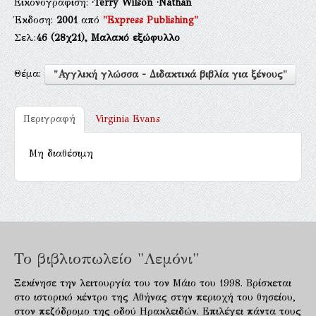
Εικονογράφιση:
·Terry Wilson
·Nathan
Έκδοση:
2001
από
"Express Publishing"
Σελ.:
46
(28χ21),
Μαλακό εξώφυλλο
Θέμα:
"Αγγλική γλώσσα - Διδακτικά βιβλία για ξένους"
Περιγραφή
Virginia Evans
Μη διαθέσιμη
Το βιβλιοπωλείο "Λεμόνι"
Ξεκίνησε την λειτουργία του τον Μάιο του 1998. Βρίσκεται
στο ιστορικό κέντρο της Αθήνας στην περιοχή του θησείου,
στον πεζόδρομο της οδού Ηρακλειδών. Επιλέγει πάντα τους