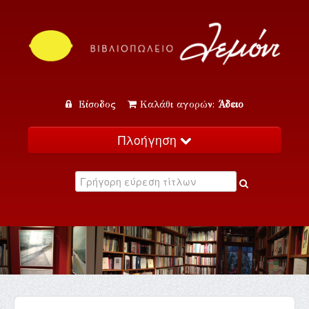
Είσοδος
Καλάθι αγορών:
Άδειο
Πλοήγηση
Αρχική
Κατάλογος
Νέα
Εκδηλώσεις
Επικοινωνία