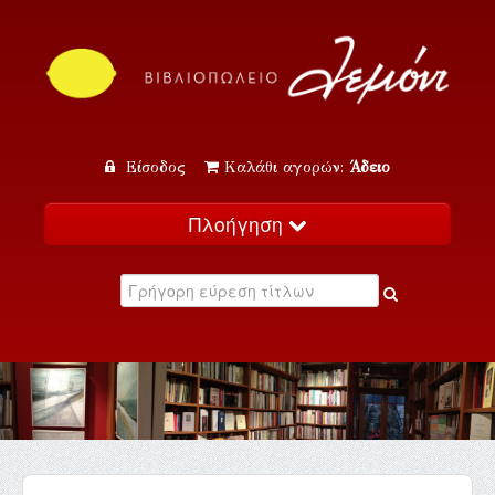
Είσοδος
Καλάθι αγορών:
Άδειο
Πλοήγηση
Αρχική
Κατάλογος
Νέα
Εκδηλώσεις
Επικοινωνία