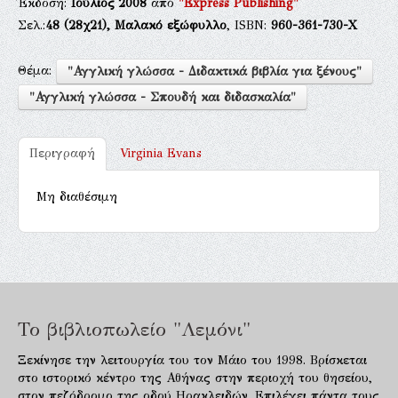
Έκδοση:
Ιούλιος 2008
από
"Express Publishing"
Σελ.:
48
(28χ21),
Μαλακό εξώφυλλο
, ISBN:
960-361-730-Χ
Θέμα:
"Αγγλική γλώσσα - Διδακτικά βιβλία για ξένους"
"Αγγλική γλώσσα - Σπουδή και διδασκαλία"
Περιγραφή
Virginia Evans
Μη διαθέσιμη
Το βιβλιοπωλείο "Λεμόνι"
Ξεκίνησε την λειτουργία του τον Μάιο του 1998. Βρίσκεται
στο ιστορικό κέντρο της Αθήνας στην περιοχή του θησείου,
στον πεζόδρομο της οδού Ηρακλειδών. Επιλέγει πάντα τους