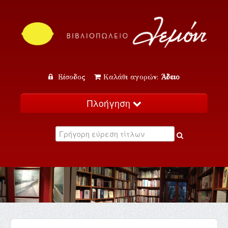
Είσοδος
Καλάθι αγορών:
Άδειο
Πλοήγηση
Αρχική
Κατάλογος
Νέα
Εκδηλώσεις
Επικοινωνία