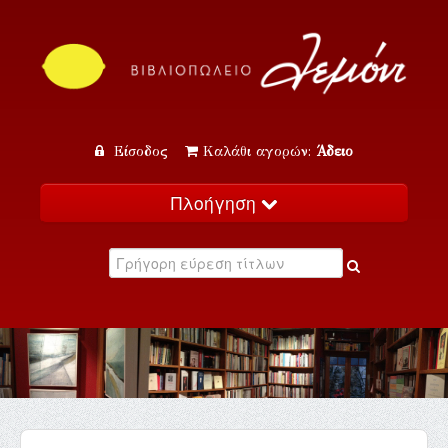
Είσοδος
Καλάθι αγορών:
Άδειο
Πλοήγηση
Αρχική
Κατάλογος
Νέα
Εκδηλώσεις
Επικοινωνία