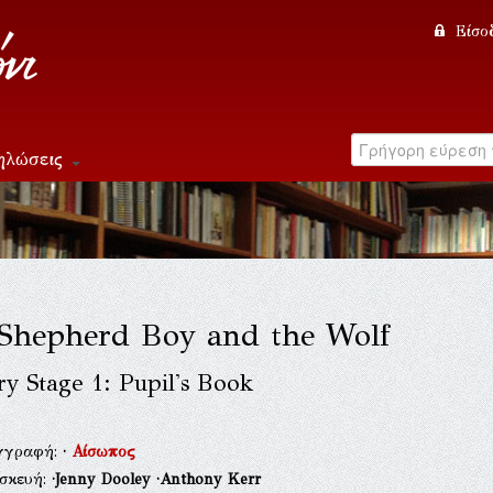
Είσο
ηλώσεις
Shepherd Boy and the Wolf
y Stage 1: Pupil's Book
γγραφή:
·
Αίσωπος
ασκευή:
·Jenny Dooley
·Anthony Kerr