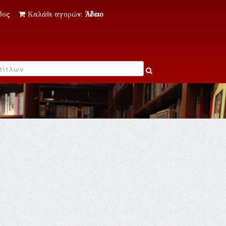
δος
Καλάθι αγορών:
Άδειο