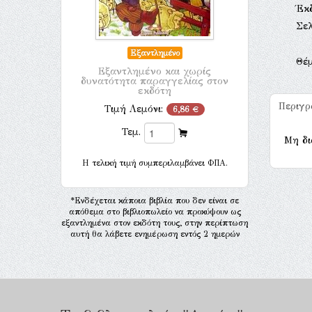
Έκ
Σελ
Εξαντλημένο
Θέ
Εξαντλημένο και χωρίς
δυνατότητα παραγγελίας στον
εκδότη
Περιγ
Τιμή Λεμόνι:
6,86 €
Τεμ.
Μη δι
H τελική τιμή συμπεριλαμβάνει ΦΠΑ.
*Ενδέχεται κάποια βιβλία που δεν είναι σε
απόθεμα στο βιβλιοπωλείο να προκύψουν ως
εξαντλημένα στον εκδότη τους, στην περίπτωση
αυτή θα λάβετε ενημέρωση εντός 2 ημερών