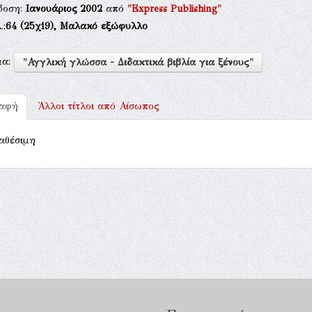
δοση:
Ιανουάριος 2002
από
"Express Publishing"
.:
64
(25χ19),
Μαλακό εξώφυλλο
μα:
"Αγγλική γλώσσα - Διδακτικά βιβλία για ξένους"
ραφή
Άλλοι τίτλοι από
Αίσωπος
αθέσιμη