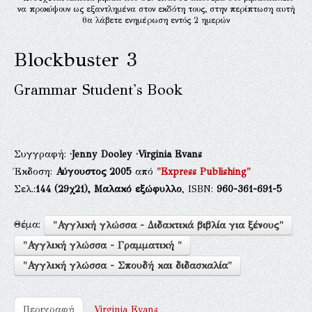
να προκύψουν ως εξαντλημένα στον εκδότη τους, στην περίπτωση αυτή
θα λάβετε ενημέρωση εντός 2 ημερών
Blockbuster 3
Grammar Student's Book
Συγγραφή:
·Jenny Dooley
·Virginia Evans
Έκδοση:
Αύγουστος 2005
από
"Express Publishing"
Σελ.:
144
(29χ21),
Μαλακό εξώφυλλο
, ISBN:
960-361-691-5
Θέμα:
"Αγγλική γλώσσα - Διδακτικά βιβλία για ξένους"
"Αγγλική γλώσσα - Γραμματική "
"Αγγλική γλώσσα - Σπουδή και διδασκαλία"
Περιγραφή
Virginia Evans