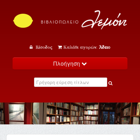
Είσοδος
Καλάθι αγορών:
Άδειο
Πλοήγηση
Αρχική
Κατάλογος
Νέα
Εκδηλώσεις
Επικοινωνία