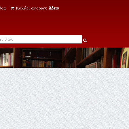
δος
Καλάθι αγορών:
Άδειο