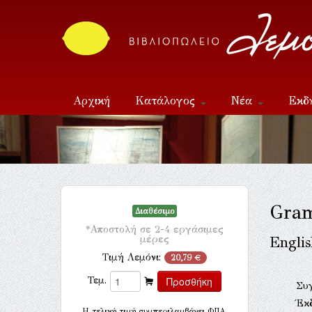
Αρχική
Κατάλογος
Νέα
Εκδ
Επικοινωνία
Gra
Διαθέσιμο
*Αποστολή σε 2-4 εργάσιμες
μέρες
Engli
Τιμή Λεμόνι:
20,79 €
Τεμ.
Συ
Έκ
H τελική τιμή συμπεριλαμβάνει ΦΠΑ.