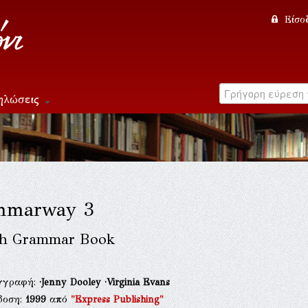
Είσο
ηλώσεις
mmarway 3
sh Grammar Book
γγραφή:
·Jenny Dooley
·Virginia Evans
δοση:
1999
από
"Express Publishing"