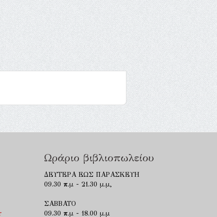
Ωράριο βιβλιοπωλείου
ΔΕΥΤΕΡΑ ΕΩΣ ΠΑΡΑΣΚΕΥΗ
09.30 π.μ - 21.30 μ.μ,
ΣΑΒΒΑΤΟ
r
09.30 π.μ - 18.00 μ.μ