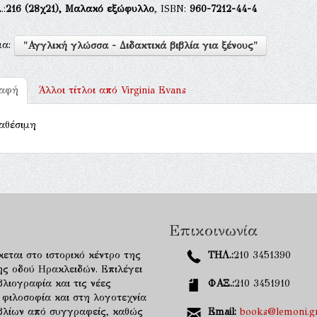
.:
216
(28χ21),
Μαλακό εξώφυλλο
, ISBN:
960-7212-44-4
μα:
"Αγγλική γλώσσα - Διδακτικά βιβλία για ξένους"
ραφή
Άλλοι τίτλοι από
Virginia Evans
αθέσιμη
Επικοινωνία
κεται στο ιστορικό κέντρο της
ΤΗΛ.:
210 3451390
ης οδού Ηρακλειδών. Επιλέγει
λιογραφία και τις νέες
ΦΑΞ.:
210 3451910
 φιλοσοφία και στη λογοτεχνία
ιβλίων από συγγραφείς, καθώς
Email:
books@lemoni.g