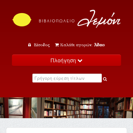
Είσοδος
Καλάθι αγορών:
Άδειο
Πλοήγηση
Αρχική
Κατάλογος
Νέα
Εκδηλώσεις
Επικοινωνία