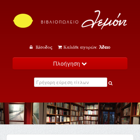
Είσοδος
Καλάθι αγορών:
Άδειο
Πλοήγηση
Αρχική
Κατάλογος
Νέα
Εκδηλώσεις
Επικοινωνία