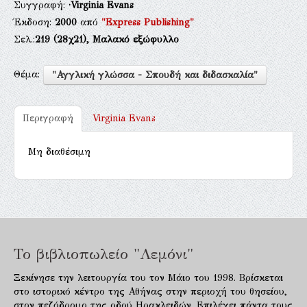
Συγγραφή:
·Virginia Evans
Έκδοση:
2000
από
"Express Publishing"
Σελ.:
219
(28χ21),
Μαλακό εξώφυλλο
Θέμα:
"Αγγλική γλώσσα - Σπουδή και διδασκαλία"
Περιγραφή
Virginia Evans
Μη διαθέσιμη
Το βιβλιοπωλείο "Λεμόνι"
Ξεκίνησε την λειτουργία του τον Μάιο του 1998. Βρίσκεται
στο ιστορικό κέντρο της Αθήνας στην περιοχή του θησείου,
στον πεζόδρομο της οδού Ηρακλειδών. Επιλέγει πάντα τους