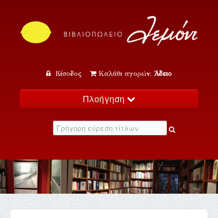
Είσοδος
Καλάθι αγορών:
Άδειο
Πλοήγηση
Αρχική
Κατάλογος
Νέα
Εκδηλώσεις
Επικοινωνία