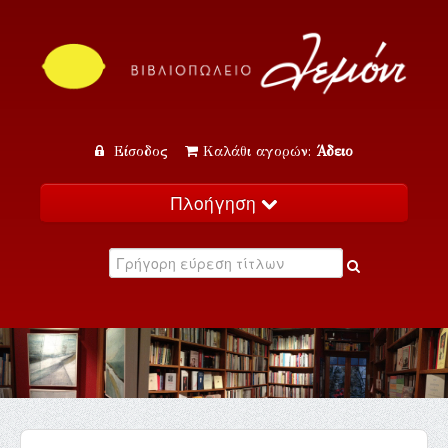
Είσοδος
Καλάθι αγορών:
Άδειο
Πλοήγηση
Αρχική
Κατάλογος
Νέα
Εκδηλώσεις
Επικοινωνία