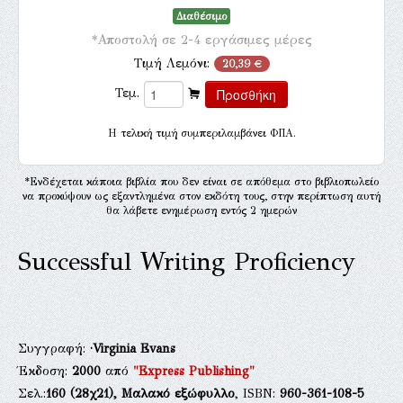
Διαθέσιμο
*Αποστολή σε 2-4 εργάσιμες μέρες
Τιμή Λεμόνι:
20,39 €
Τεμ.
H τελική τιμή συμπεριλαμβάνει ΦΠΑ.
*Ενδέχεται κάποια βιβλία που δεν είναι σε απόθεμα στο βιβλιοπωλείο
να προκύψουν ως εξαντλημένα στον εκδότη τους, στην περίπτωση αυτή
θα λάβετε ενημέρωση εντός 2 ημερών
Successful Writing Proficiency
Συγγραφή:
·Virginia Evans
Έκδοση:
2000
από
"Express Publishing"
Σελ.:
160
(28χ21),
Μαλακό εξώφυλλο
, ISBN:
960-361-108-5