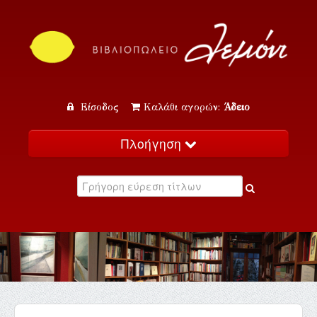
Είσοδος
Καλάθι αγορών:
Άδειο
Πλοήγηση
Αρχική
Κατάλογος
Νέα
Εκδηλώσεις
Επικοινωνία