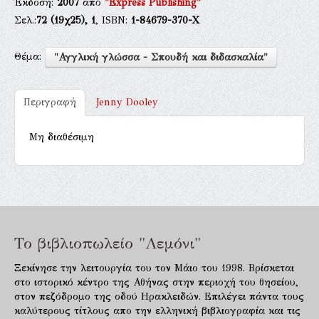
Έκδοση:
2007
από
"Express Publishing"
Σελ.:
72
(19χ25),
1
, ISBN:
1-84679-370-Χ
Θέμα:
"Αγγλική γλώσσα - Σπουδή και διδασκαλία"
Περιγραφή
Jenny Dooley
Μη διαθέσιμη
Το βιβλιοπωλείο "Λεμόνι"
Ξεκίνησε την λειτουργία του τον Μάιο του 1998. Βρίσκεται
στο ιστορικό κέντρο της Αθήνας στην περιοχή του θησείου,
στον πεζόδρομο της οδού Ηρακλειδών. Επιλέγει πάντα τους
καλύτερους τίτλους απο την ελληνική βιβλιογραφία και τις