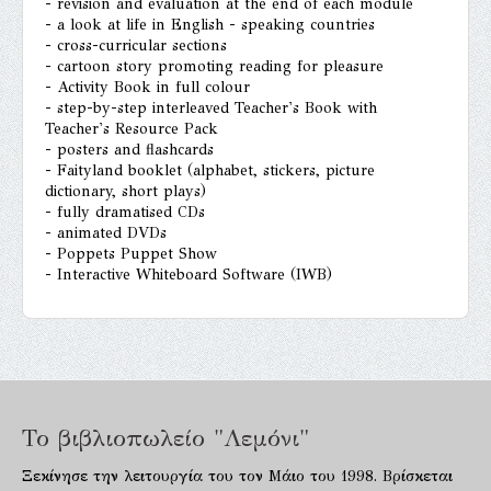
- revision and evaluation at the end of each module
- a look at life in English - speaking countries
- cross-curricular sections
- cartoon story promoting reading for pleasure
- Activity Book in full colour
- step-by-step interleaved Teacher's Book with
Teacher's Resource Pack
- posters and flashcards
- Faityland booklet (alphabet, stickers, picture
dictionary, short plays)
- fully dramatised CDs
- animated DVDs
- Poppets Puppet Show
- Interactive Whiteboard Software (IWB)
Το βιβλιοπωλείο "Λεμόνι"
Ξεκίνησε την λειτουργία του τον Μάιο του 1998. Βρίσκεται