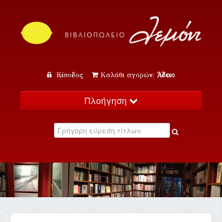
Είσοδος
Καλάθι αγορών:
Άδειο
Πλοήγηση
Αρχική
Κατάλογος
Νέα
Εκδηλώσεις
Επικοινωνία