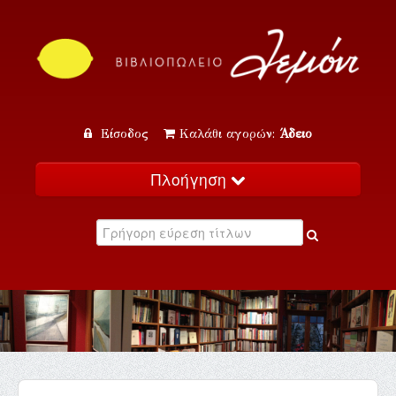
Είσοδος
Καλάθι αγορών:
Άδειο
Πλοήγηση
Αρχική
Κατάλογος
Νέα
Εκδηλώσεις
Επικοινωνία